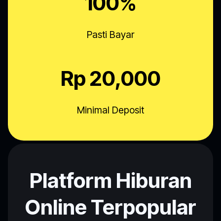
100%
Pasti Bayar
Rp 20,000
Minimal Deposit
Platform Hiburan
Online Terpopular