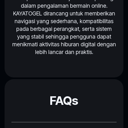
dalam pengalaman bermain online.
KAYATOGEL dirancang untuk memberikan
navigasi yang sederhana, kompatibilitas
pada berbagai perangkat, serta sistem
yang stabil sehingga pengguna dapat
menikmati aktivitas hiburan digital dengan
lebih lancar dan praktis.
FAQs