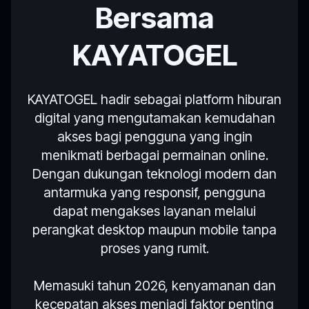
Bersama
KAYATOGEL
KAYATOGEL hadir sebagai platform hiburan
digital yang mengutamakan kemudahan
akses bagi pengguna yang ingin
menikmati berbagai permainan online.
Dengan dukungan teknologi modern dan
antarmuka yang responsif, pengguna
dapat mengakses layanan melalui
perangkat desktop maupun mobile tanpa
proses yang rumit.
Memasuki tahun 2026, kenyamanan dan
kecepatan akses menjadi faktor penting